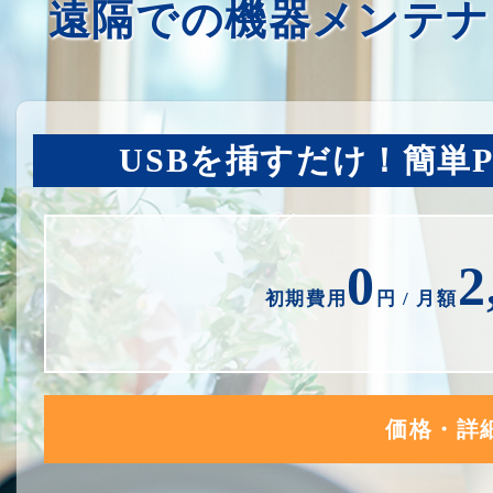
遠隔での機器メンテナ
USBを挿すだけ！簡単
0
2
初期費用
円 / 月額
価格・詳