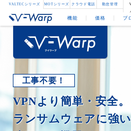
VALTECシリーズ
MOTシリーズ
クラウド電話
勤怠管理
機能
価格
ブ
工事不要！
VPNより簡単・安全。
ランサムウェアに強