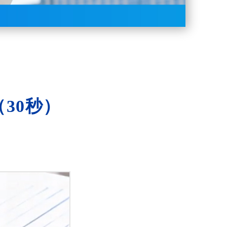
（30秒）
。