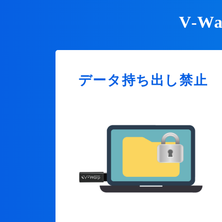
V-
データ持ち出し禁止