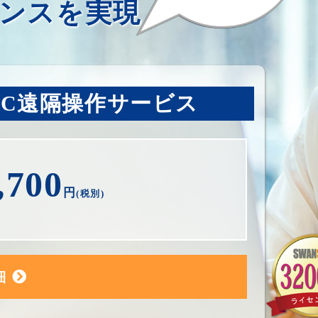
ンスを実現
PC遠隔操作サービス
,700
円
(税別)
細