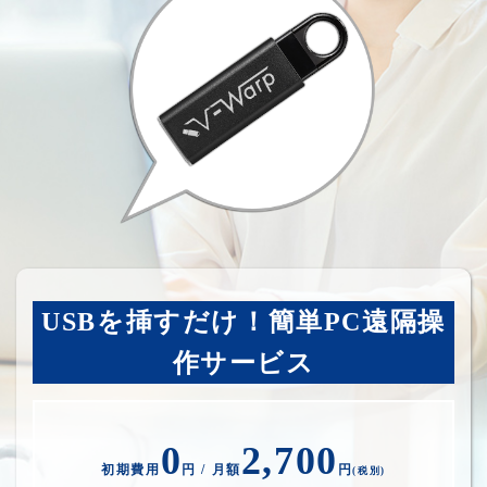
USBを挿すだけ！簡単PC遠隔操
作サービス
0
2,700
初期費用
円 / 月額
円
(税別)