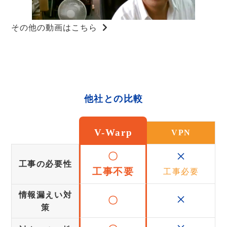
その他の動画はこちら
他社との比較
V-Warp
VPN
×
〇
工事の必要性
工事不要
工事必要
×
情報漏えい対
〇
策