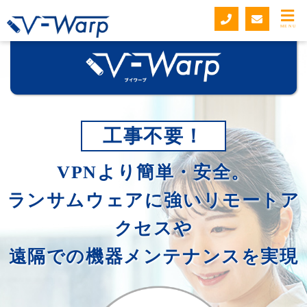
MENU
工事不要！
VPNより簡単・安全。
ランサムウェアに強いリモートア
クセスや
遠隔での機器メンテナンスを実現