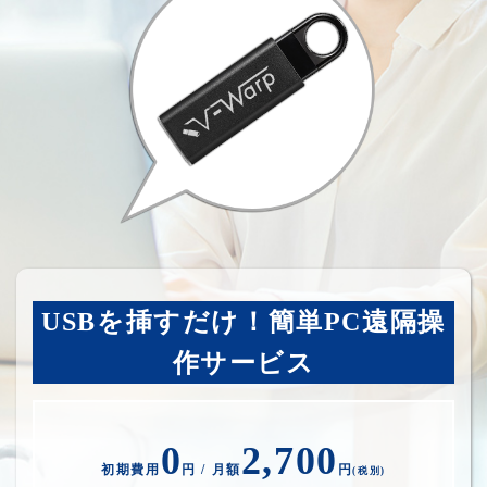
USBを挿すだけ！簡単PC遠隔操
作サービス
0
2,700
初期費用
円 / 月額
円
(税別)