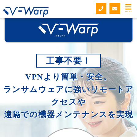
MENU
工事不要！
VPNより簡単・安全。
ランサムウェアに強いリモートア
クセスや
遠隔での機器メンテナンスを実現