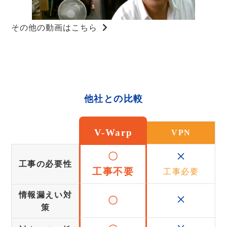
その他の動画はこちら
他社との比較
V-Warp
VPN
×
〇
工事の必要性
工事不要
工事必要
×
情報漏えい対
〇
策