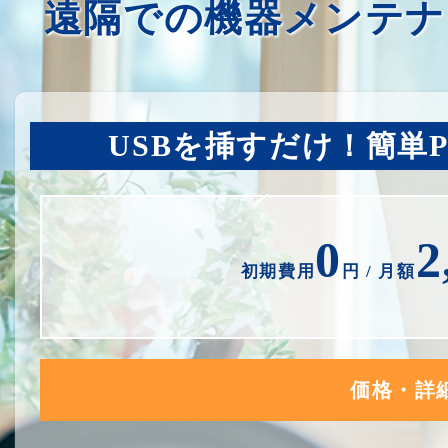
遠隔での機器メンテナ
USBを挿すだけ！簡単
0
2
初期費用
円 / 月額
価格・詳