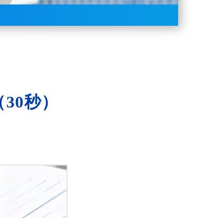
（30秒）
。