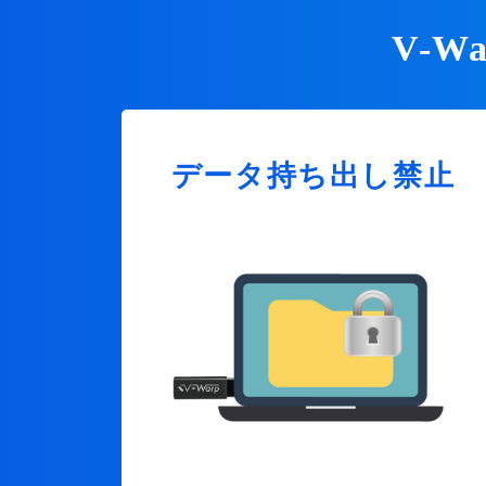
V-
データ持ち出し禁止