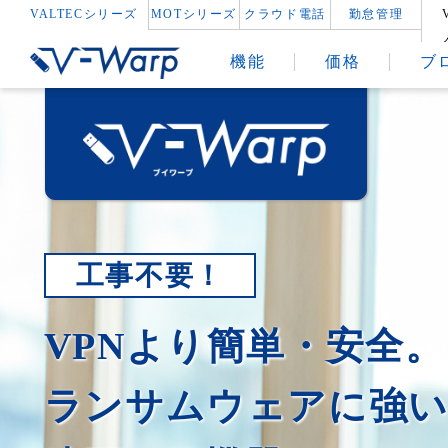
VALTECシリーズ
MOTシリーズ
クラウド電話
勤怠管理
機能
価格
ブ
工事不要！
VPNより簡単・安全。
ランサムウェアに強