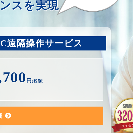
ンスを実現
PC遠隔操作サービス
,700
円
(税別)
細