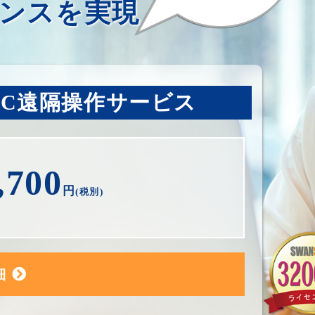
ンスを実現
PC遠隔操作サービス
,700
円
(税別)
細