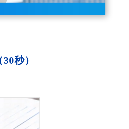
（30秒）
。