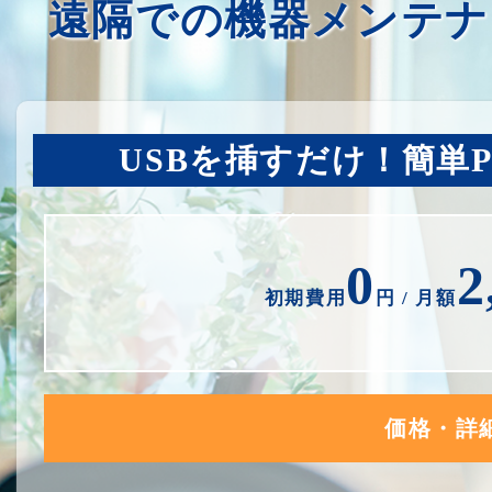
遠隔での機器メンテナ
USBを挿すだけ！簡単
0
2
初期費用
円 / 月額
価格・詳