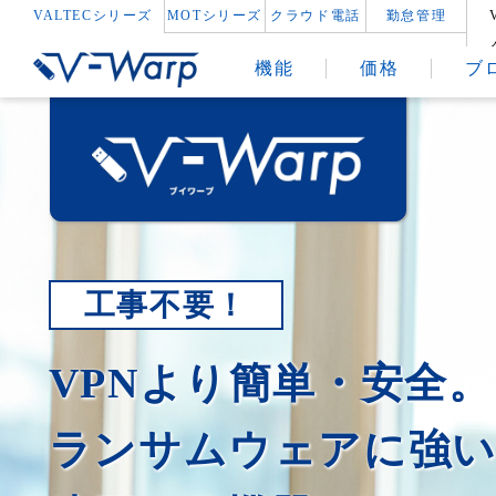
VALTECシリーズ
MOTシリーズ
クラウド電話
勤怠管理
機能
価格
ブ
工事不要！
VPNより簡単・安全。
ランサムウェアに強