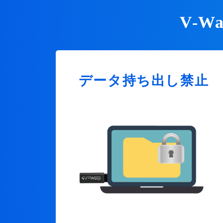
V-
データ持ち出し禁止