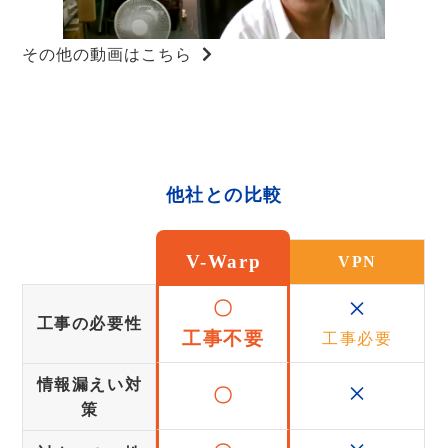
その他の動画はこちら
他社との比較
V-Warp
VPN
×
〇
工事の必要性
工事不要
工事必要
×
情報漏えい対
〇
策