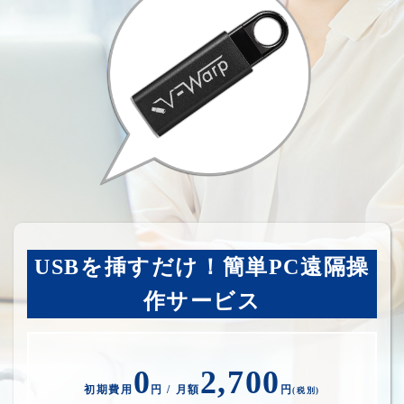
USBを挿すだけ！簡単PC遠隔操
作サービス
0
2,700
初期費用
円 / 月額
円
(税別)