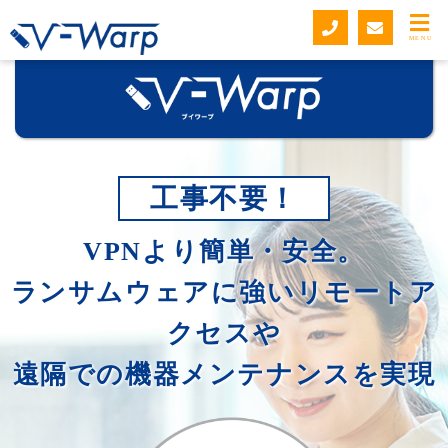
MENU
工事不要！
VPNより簡単・安全。
ランサムウェアに強いリモートア
クセスや
遠隔での機器メンテナンスを実現