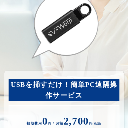
USBを挿すだけ！簡単PC遠隔操
作サービス
0
2,700
初期費用
円 / 月額
円
(税別)