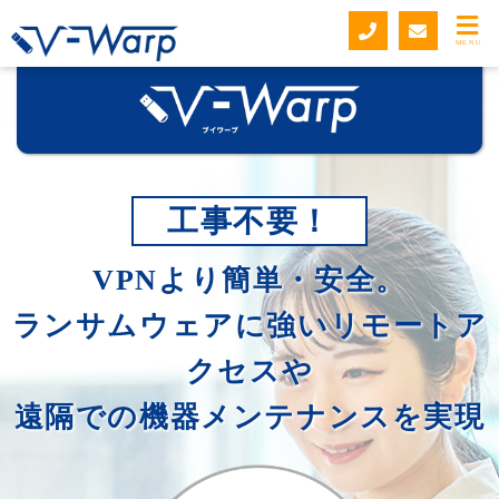
MENU
工事不要！
VPNより簡単・安全。
ランサムウェアに強いリモートア
クセスや
遠隔での機器メンテナンスを実現