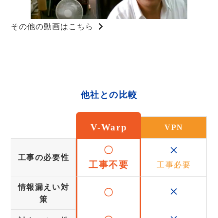
その他の動画はこちら
他社との比較
V-Warp
VPN
×
〇
工事の必要性
工事不要
工事必要
×
情報漏えい対
〇
策