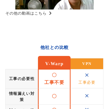
その他の動画はこちら
他社との比較
V-Warp
VPN
×
〇
工事の必要性
工事不要
工事必要
×
情報漏えい対
〇
策