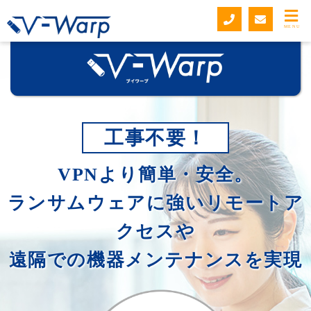
MENU
工事不要！
VPNより簡単・安全。
ランサムウェアに強いリモートア
クセスや
遠隔での機器メンテナンスを実現