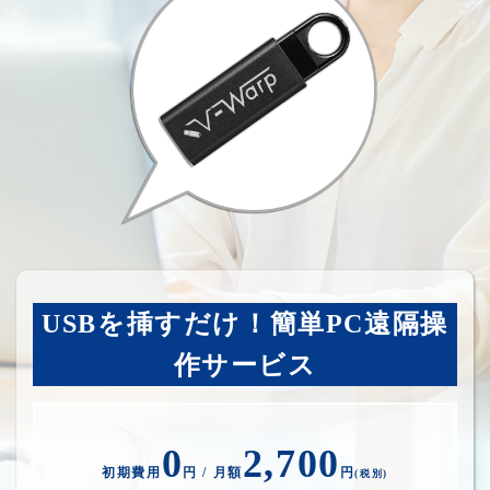
USBを挿すだけ！簡単PC遠隔操
作サービス
0
2,700
初期費用
円 / 月額
円
(税別)