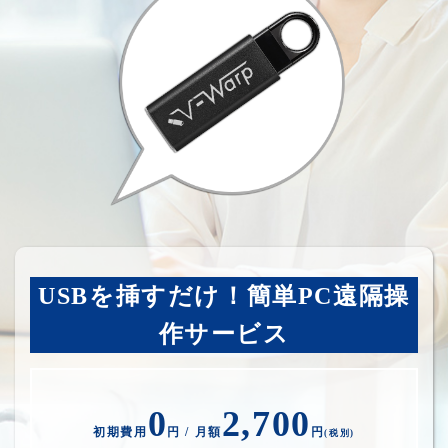
USBを挿すだけ！簡単PC遠隔操
作サービス
0
2,700
初期費用
円 / 月額
円
(税別)