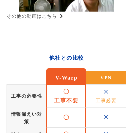
その他の動画はこちら
他社との比較
V-Warp
VPN
×
〇
工事の必要性
工事不要
工事必要
×
情報漏えい対
〇
策