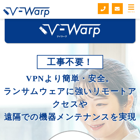
MENU
工事不要！
VPNより簡単・安全。
ランサムウェアに強いリモートア
クセスや
遠隔での機器メンテナンスを実現