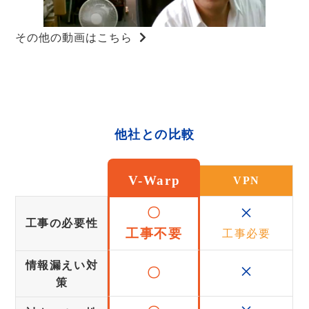
その他の動画はこちら
他社との比較
V-Warp
VPN
×
〇
工事の必要性
工事不要
工事必要
×
情報漏えい対
〇
策