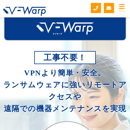
MENU
工事不要！
VPNより簡単・安全。
ランサムウェアに強いリモートア
クセスや
遠隔での機器メンテナンスを実現