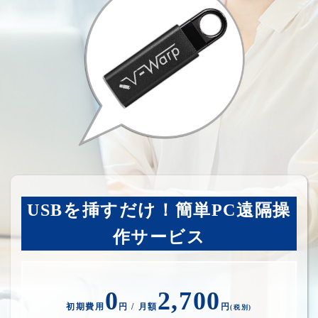
USBを挿すだけ！簡単PC遠隔操
作サービス
0
2,700
初期費用
円 / 月額
円
(税別)