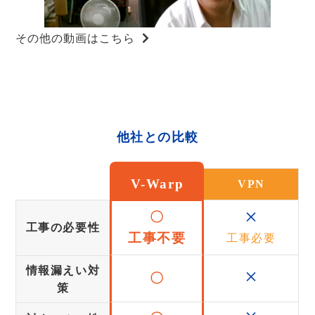
その他の動画はこちら
他社との比較
V-Warp
VPN
×
〇
工事の必要性
工事不要
工事必要
×
情報漏えい対
〇
策