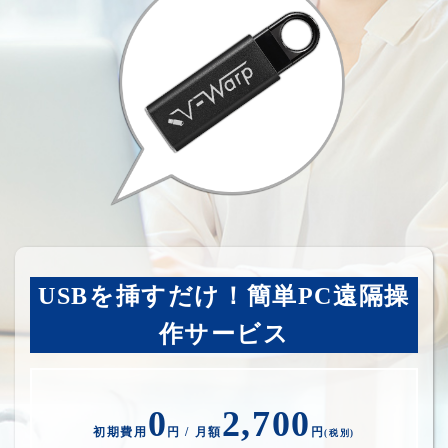
USBを挿すだけ！簡単PC遠隔操
作サービス
0
2,700
初期費用
円 / 月額
円
(税別)