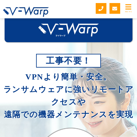
MENU
工事不要！
VPNより簡単・安全。
ランサムウェアに強いリモートア
クセスや
遠隔での機器メンテナンスを実現