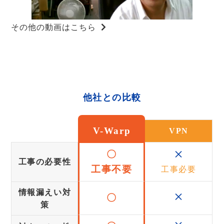
その他の動画はこちら
他社との比較
V-Warp
VPN
×
〇
工事の必要性
工事不要
工事必要
×
情報漏えい対
〇
策