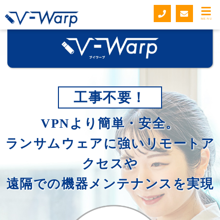
MENU
工事不要！
VPNより簡単・安全。
ランサムウェアに強いリモートア
クセスや
遠隔での機器メンテナンスを実現