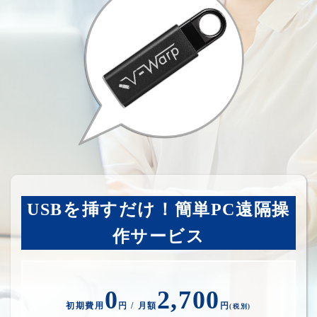
USBを挿すだけ！簡単PC遠隔操
作サービス
0
2,700
初期費用
円 / 月額
円
(税別)