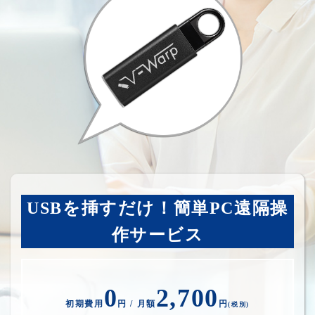
USBを挿すだけ！簡単PC遠隔操
作サービス
0
2,700
初期費用
円 / 月額
円
(税別)