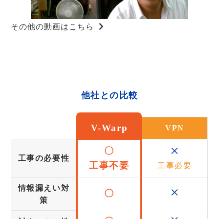
その他の動画はこちら
他社との比較
V-Warp
VPN
×
〇
工事の必要性
工事不要
工事必要
×
情報漏えい対
〇
策