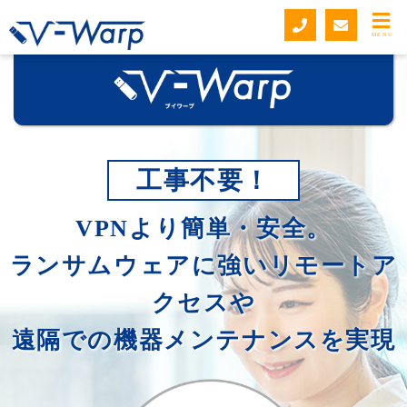
MENU
工事不要！
VPNより簡単・安全。
ランサムウェアに強いリモートア
クセスや
遠隔での機器メンテナンスを実現