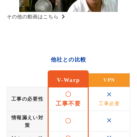
その他の動画はこちら
他社との比較
V-Warp
VPN
×
〇
工事の必要性
工事不要
工事必要
×
情報漏えい対
〇
策