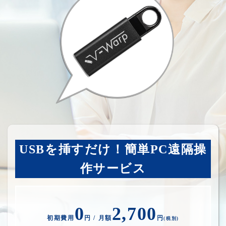
USBを挿すだけ！簡単PC遠隔操
作サービス
0
2,700
初期費用
円 / 月額
円
(税別)