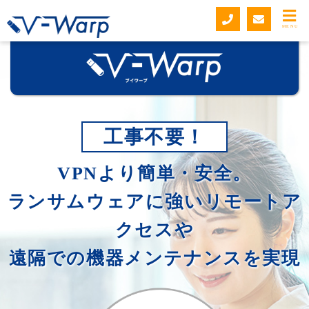
MENU
工事不要！
VPNより簡単・安全。
ランサムウェアに強いリモートア
クセスや
遠隔での機器メンテナンスを実現