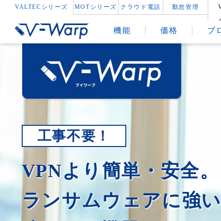
VALTECシリーズ
MOTシリーズ
クラウド電話
勤怠管理
機能
価格
ブ
工事不要！
VPNより簡単・安全。
ランサムウェアに強