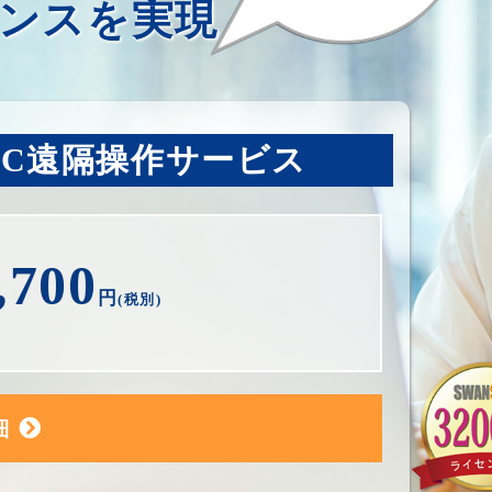
ンスを実現
PC遠隔操作サービス
,700
円
(税別)
細