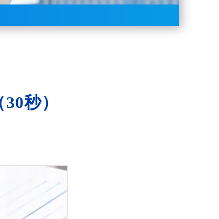
（30秒）
。