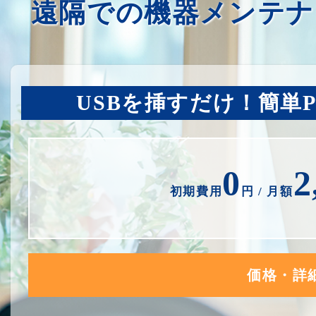
遠隔での機器メンテナ
USBを挿すだけ！簡単
0
2
初期費用
円 / 月額
価格・詳