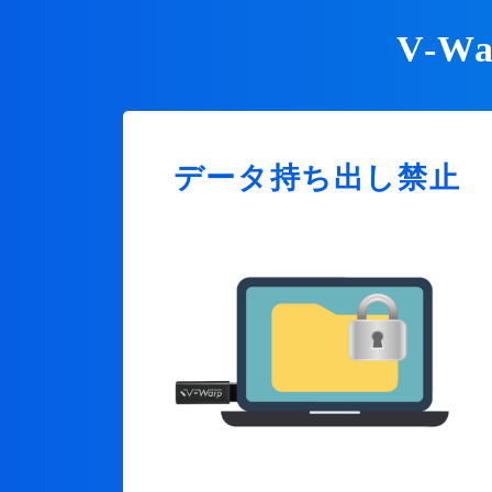
V-
データ持ち出し禁止