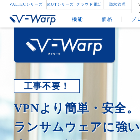
VALTECシリーズ
MOTシリーズ
クラウド電話
勤怠管理
機能
価格
ブ
工事不要！
VPNより簡単・安全。
ランサムウェアに強