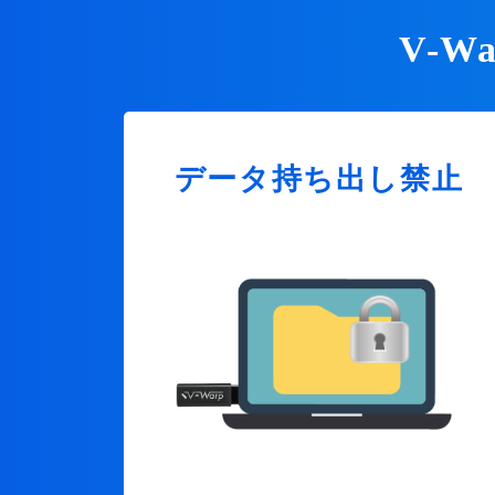
V-
データ持ち出し禁止