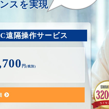
ンスを実現
PC遠隔操作サービス
,700
円
(税別)
細