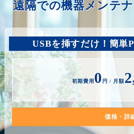
遠隔での機器メンテナ
USBを挿すだけ！簡単
0
2
初期費用
円 / 月額
価格・詳