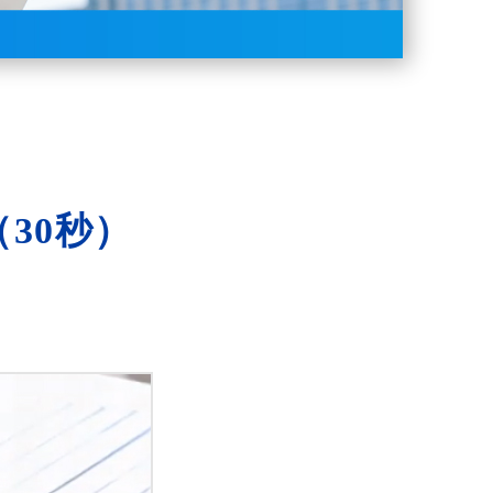
（30秒）
。