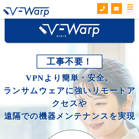
MENU
工事不要！
VPNより簡単・安全。
ランサムウェアに強いリモートア
クセスや
遠隔での機器メンテナンスを実現