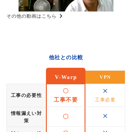
その他の動画はこちら
他社との比較
V-Warp
VPN
×
〇
工事の必要性
工事不要
工事必要
×
情報漏えい対
〇
策