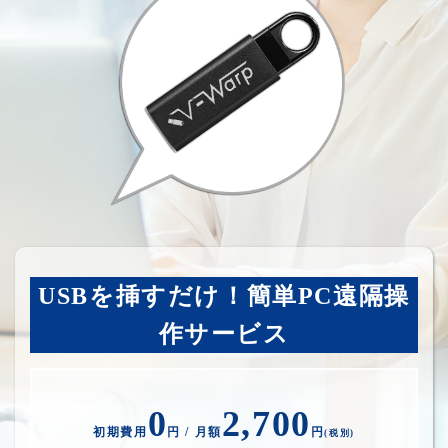
USBを挿すだけ！簡単PC遠隔操
作サービス
0
2,700
初期費用
円 / 月額
円
(税別)