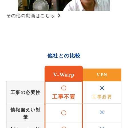
その他の動画はこちら
他社との比較
V-Warp
VPN
×
〇
工事の必要性
工事不要
工事必要
×
情報漏えい対
〇
策