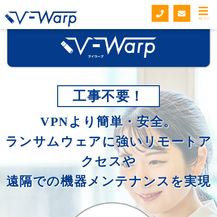
MENU
工事不要！
VPNより簡単・安全。
ランサムウェアに強いリモートア
クセスや
遠隔での機器メンテナンスを実現