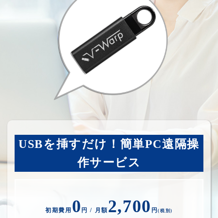
USBを挿すだけ！簡単PC遠隔操
作サービス
0
2,700
初期費用
円 / 月額
円
(税別)