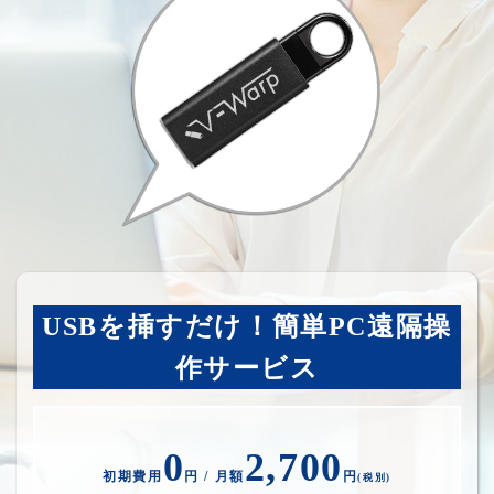
USBを挿すだけ！簡単PC遠隔操
作サービス
0
2,700
初期費用
円 / 月額
円
(税別)