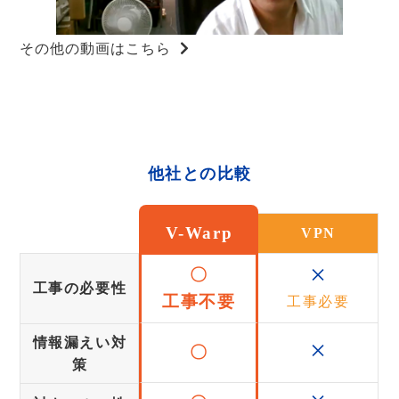
その他の動画はこちら
他社との比較
V-Warp
VPN
×
〇
工事の必要性
工事不要
工事必要
×
情報漏えい対
〇
策