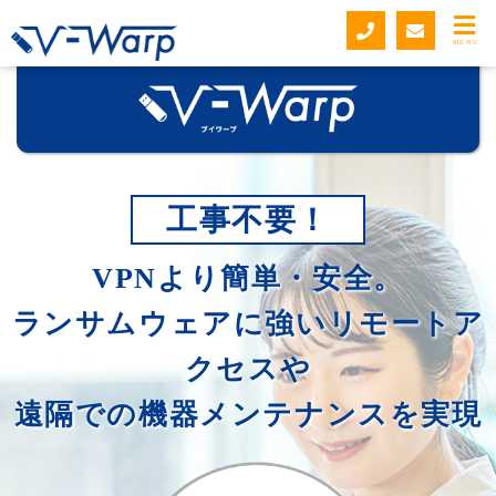
MENU
工事不要！
VPNより簡単・安全。
ランサムウェアに強いリモートア
クセスや
遠隔での機器メンテナンスを実現