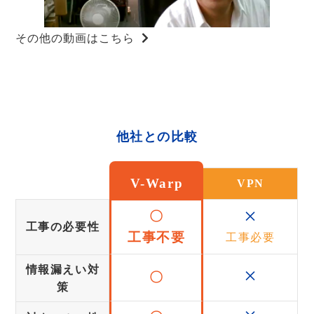
その他の動画はこちら
他社との比較
V-Warp
VPN
×
〇
工事の必要性
工事不要
工事必要
×
情報漏えい対
〇
策