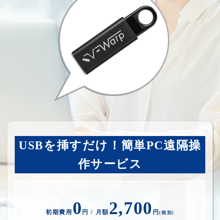
USBを挿すだけ！簡単PC遠隔操
作サービス
0
2,700
初期費用
円 / 月額
円
(税別)