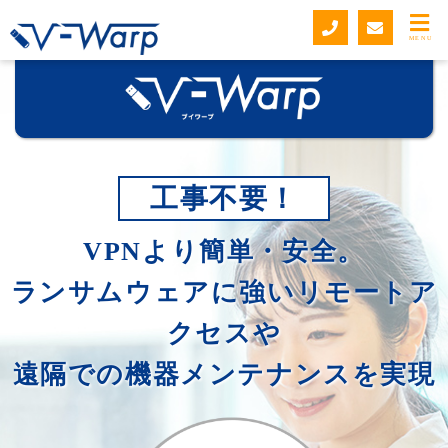
MENU
工事不要！
VPNより簡単・安全。
ランサムウェアに強いリモートア
クセスや
遠隔での機器メンテナンスを実現