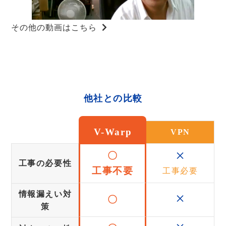
その他の動画はこちら
他社との比較
V-Warp
VPN
×
〇
工事の必要性
工事不要
工事必要
×
情報漏えい対
〇
策