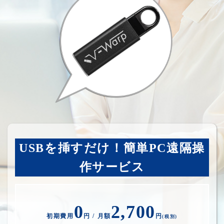
USBを挿すだけ！簡単PC遠隔操
作サービス
0
2,700
初期費用
円 / 月額
円
(税別)