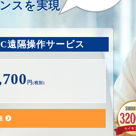
ンスを実現
PC遠隔操作サービス
,700
円
(税別)
細