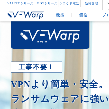
VALTECシリーズ
MOTシリーズ
クラウド電話
勤怠管理
機能
価格
ブ
工事不要！
VPNより簡単・安全。
ランサムウェアに強