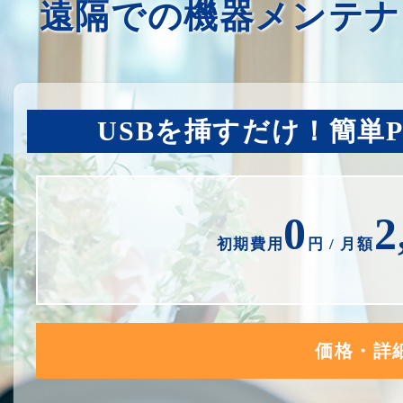
遠隔での機器メンテナ
USBを挿すだけ！簡単
0
2
初期費用
円 / 月額
価格・詳