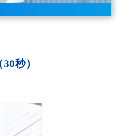
（30秒）
。