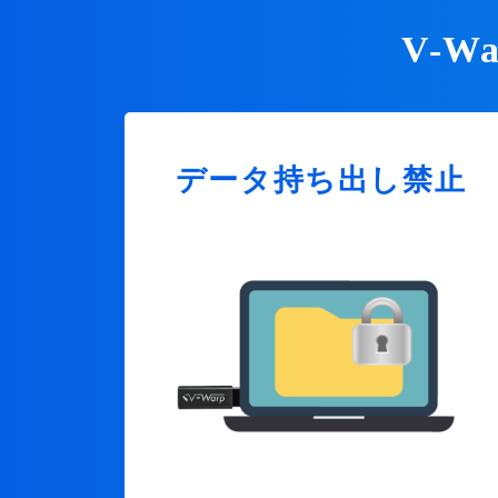
V-
データ持ち出し禁止