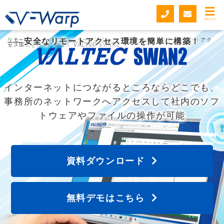
MENU
リモートデスクトップ・リモートアクセスUSB V-Warp
安全なリモートアクセス環境を簡単に構築！
>
安全なリモートアク
セス環境を簡単に構築！ VALTEC SWAN2
インターネットにつながるところならどこでも、
事務所のネットワークへアクセスして社内のソフ
トウェアやファイルの操作が可能
資料ダウンロード
無料デモはこちら