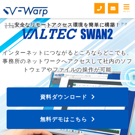
MENU
リモートデスクトップ・リモートアクセスUSB V-Warp
安全なリモートアクセス環境を簡単に構築！
>
安全なリモートアク
セス環境を簡単に構築！ VALTEC SWAN2
インターネットにつながるところならどこでも、
事務所のネットワークへアクセスして社内のソフ
トウェアやファイルの操作が可能
資料ダウンロード
無料デモはこちら