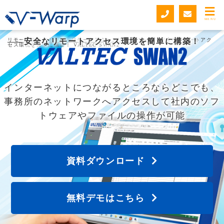
MENU
リモートデスクトップ・リモートアクセスUSB V-Warp
安全なリモートアクセス環境を簡単に構築！
>
安全なリモートアク
セス環境を簡単に構築！ VALTEC SWAN2
インターネットにつながるところならどこでも、
事務所のネットワークへアクセスして社内のソフ
トウェアやファイルの操作が可能
資料ダウンロード
無料デモはこちら