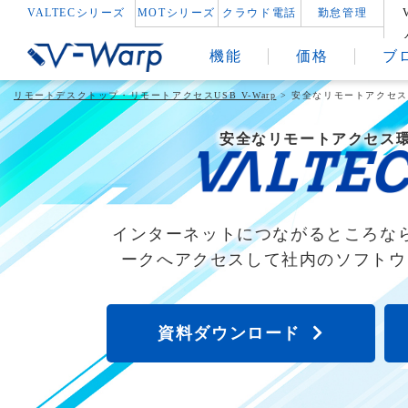
VALTECシリーズ
MOTシリーズ
クラウド電話
勤怠管理
機能
価格
ブ
リモートデスクトップ・リモートアクセスUSB V-Warp
>
安全なリモートアクセス環
安全なリモートアクセス
インターネットにつながるところな
ークへアクセスして社内のソフトウ
資料ダウンロード