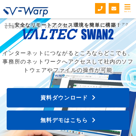
MENU
リモートデスクトップ・リモートアクセスUSB V-Warp
安全なリモートアクセス環境を簡単に構築！
>
安全なリモートアク
セス環境を簡単に構築！ VALTEC SWAN2
インターネットにつながるところならどこでも、
事務所のネットワークへアクセスして社内のソフ
トウェアやファイルの操作が可能
資料ダウンロード
無料デモはこちら