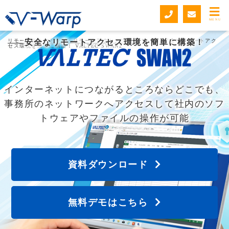
MENU
リモートデスクトップ・リモートアクセスUSB V-Warp
安全なリモートアクセス環境を簡単に構築！
>
安全なリモートアク
セス環境を簡単に構築！ VALTEC SWAN2
インターネットにつながるところならどこでも、
事務所のネットワークへアクセスして社内のソフ
トウェアやファイルの操作が可能
資料ダウンロード
無料デモはこちら