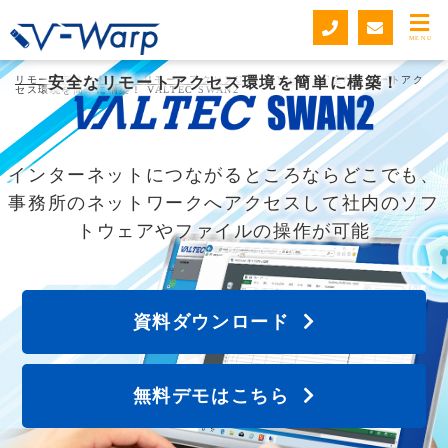
MENU
リモートデスクトップ・リモートアクセスUSB V-Warp
安全なリモートアクセス環境を簡単に構築！
>
安全なリモートアク
セス環境を簡単に構築！ VALTEC SWAN2
インターネットにつながるところならどこでも、
事務所のネットワークへアクセスして社内のソフ
トウェアやファイルの操作が可能
資料ダウンロード
無料デモはこちら