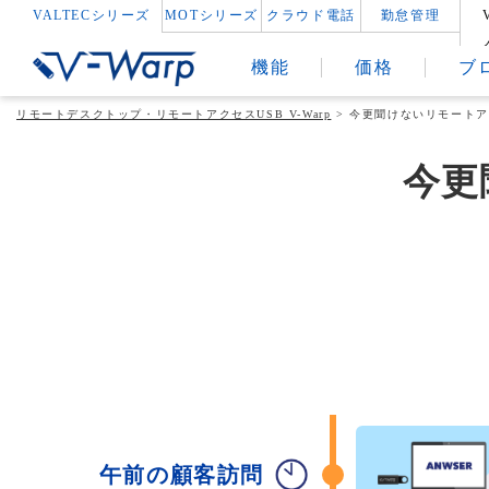
VALTECシリーズ
MOTシリーズ
クラウド電話
勤怠管理
機能
価格
ブ
リモートデスクトップ・リモートアクセスUSB V-Warp
>
今更聞けないリモートア
今更
午前の顧客訪問