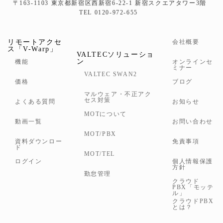
〒163-1103 東京都新宿区西新宿6-22-1 新宿スクエアタワー3階
TEL 0120-972-655
リモートアクセ
会社概要
ス「V-Warp」
VALTECソリューショ
ン
機能
オンラインセ
ミナー
VALTEC SWAN2
価格
ブログ
マルウェア・不正アク
セス対策
よくある質問
お知らせ
MOTについて
動画一覧
お問い合わせ
MOT/PBX
資料ダウンロー
免責事項
ド
MOT/TEL
ログイン
個人情報保護
方針
勤怠管理
クラウド
PBX「モッテ
ル」
クラウドPBX
とは？