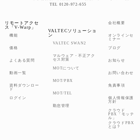
TEL 0120-972-655
リモートアクセ
会社概要
ス「V-Warp」
VALTECソリューショ
ン
機能
オンラインセ
ミナー
VALTEC SWAN2
価格
ブログ
マルウェア・不正アク
セス対策
よくある質問
お知らせ
MOTについて
動画一覧
お問い合わせ
MOT/PBX
資料ダウンロー
免責事項
ド
MOT/TEL
ログイン
個人情報保護
方針
勤怠管理
クラウド
PBX「モッテ
ル」
クラウドPBX
とは？