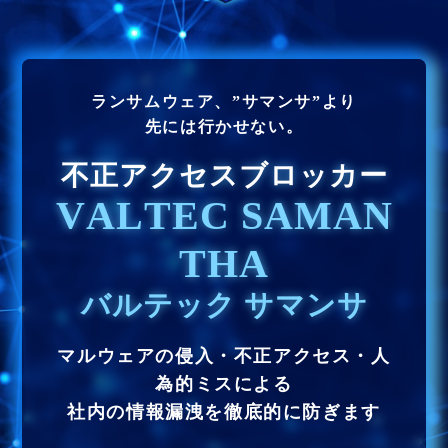
ランサムウェア、”サマンサ”より
先には行かせない。
不正アクセスブロッカー
V
A
L
T
E
C
S
A
M
A
N
T
H
A
バ
ル
テ
ッ
ク
サ
マ
ン
サ
マルウェアの侵入・不正アクセス・人
為的ミスによる
社内の情報漏洩を徹底的に防ぎます