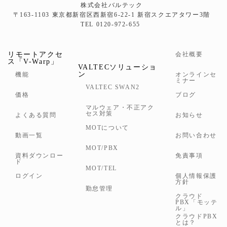
株式会社バルテック
〒163-1103 東京都新宿区西新宿6-22-1 新宿スクエアタワー3階
TEL 0120-972-655
リモートアクセ
会社概要
ス「V-Warp」
VALTECソリューショ
ン
機能
オンラインセ
ミナー
VALTEC SWAN2
価格
ブログ
マルウェア・不正アク
セス対策
よくある質問
お知らせ
MOTについて
動画一覧
お問い合わせ
MOT/PBX
資料ダウンロー
免責事項
ド
MOT/TEL
ログイン
個人情報保護
方針
勤怠管理
クラウド
PBX「モッテ
ル」
クラウドPBX
とは？